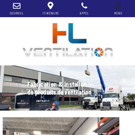
COURRIEL
ITINÉRAIRE
APPEL
MENU
Fabrication & installation
de produits de ventilation